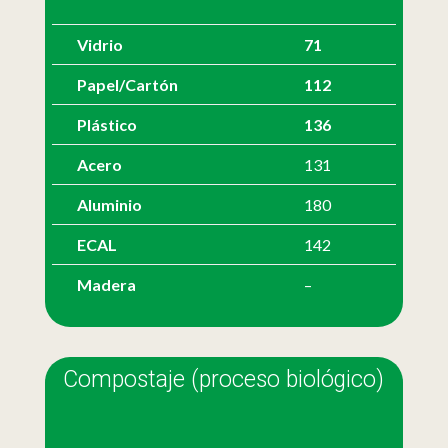
Vidrio
71
Papel/Cartón
112
Plástico
136
Acero
131
Aluminio
180
ECAL
142
Madera
–
Compostaje (proceso biológico)