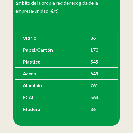
ámbito de la propia red de recogida de la
empresa-unidad: €/t)
Vidrio
36
Papel/Cartón
173
Plastico
545
Acero
649
Aluminio
761
ECAL
564
Madera
36