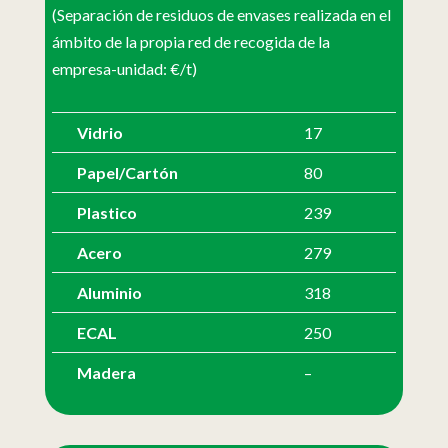
(Separación de residuos de envases realizada en el
ámbito de la propia red de recogida de la
empresa-unidad: €/t)
Vidrio
17
Papel/Cartón
80
Plastico
239
Acero
279
Aluminio
318
ECAL
250
Madera
–