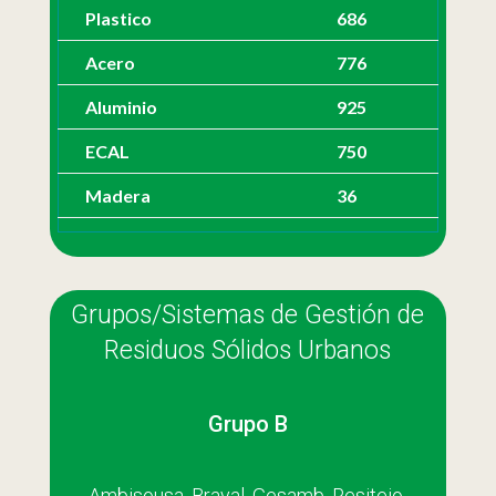
Plastico
686
Acero
776
Aluminio
925
ECAL
750
Madera
36
Grupos/Sistemas de Gestión de
Residuos Sólidos Urbanos
Grupo B
Ambisousa, Braval, Gesamb, Resitejo,